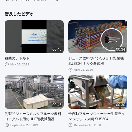
普及したビデオ
00:45
00:34
殺菌のレトルト
ジュース飲料ワインSS UHT殺菌機
SUS304 ミルク殺菌機
May 09, 2023
April 02, 2020
00:46
00:30
乳製品ジュースミルクフルーツ飲料
全自動フルーツジューサー生産ライ
ヨーグルト用のUHT管状滅菌器
ン ステンレス鋼 SUS304
September 27, 2021
December 16, 2020