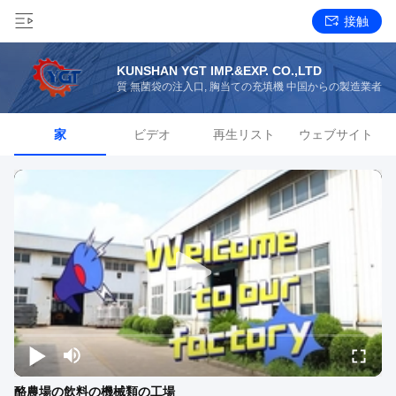
接触
KUNSHAN YGT IMP.&EXP. CO.,LTD
質 無菌袋の注入口, 胸当ての充填機 中国からの製造業者
家
ビデオ
再生リスト
ウェブサイト
酪農場の飲料の機械類の工場