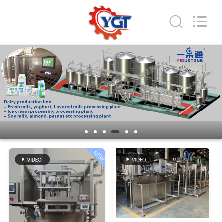
2026
KUNSHAN
YGT
IMP.&EXP.
CO.,LTD.
All
Rights
Reserved.
家
Developed
by
ECER
プ
ロ
ダ
ク
NEW
ト
ビ