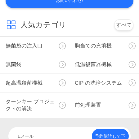
お問い合わせ!
私
人気カテゴリ
すべて
達
に
無菌袋の注入口
胸当ての充填機
連
絡
無菌袋
低温殺菌器機械
し
超高温殺菌機械
CIP の洗浄システム
な
さ
ターンキー プロジェ
前処理装置
クトの解決
い
ニ
予約購読して下