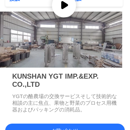
い
ス充填器 SUS304/316
BIB フィルラー
て
工
場
旅
行
KUNSHAN YGT IMP.&EXP.
CO.,LTD
品
YGTの酪農場の交換サービスそして技術的な
質
相談の主に焦点、果物と野菜のプロセス用機
器およびパッキングの消耗品。
管
理