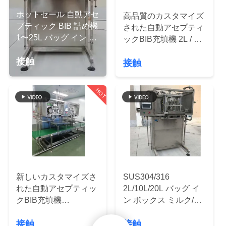
デ
ホットセール 自動アセ
高品質のカスタマイズ
オ
プティック BIB 詰め機
された自動アセプティ
1〜25L バッグ イン ボ
ックBIB充填機 2L / 5L
ックス フルーツ ジュー
VR
/ 20Lバッグの箱の果物
接触
ス / ミルク / オイル 片
接触
ジュース / ミルク / ソ
シ
頭または双頭 詰め機
ース充填機
ョ
HOT
ー
私
達
新しいカスタマイズさ
SUS304/316
に
れた自動アセプティッ
2L/10L/20L バッグ イ
クBIB充填機
ン ボックス ミルク/オ
つ
1L/10L/25L袋用 箱入ヨ
イル/ココナッツ水用の
接触
接触
ーグルト/ミルク/ソー
自動アセプティック