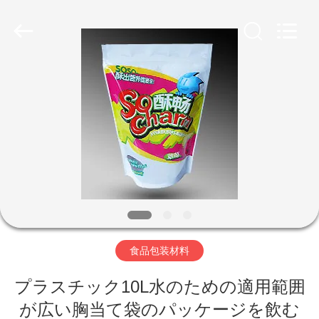
2026
KUNSHAN
YGT
IMP.&EXP.
CO.,LTD.
All
Rights
Reserved.
家
Developed
by
ECER
プ
ロ
ダ
ク
ト
食品包装材料
プラスチック10L水のための適用範囲
ビ
が広い胸当て袋のパッケージを飲む