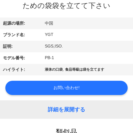
デ
ための袋袋を立てて下さい
オ
起源の場所:
中国
VR
YGT
ブランド名:
シ
SGS,ISO.
証明:
ョ
PB-1
モデル番号:
ー
,
ハイライト:
液体の口袋
食品等級は袋を立てます
私
お問い合わせ!
達
に
詳細を展開する
つ
類似品