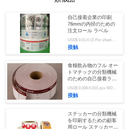
い
て
自己接着企業の印刷
76mmの内径のための
注文ロール ラベル
工
USD$ 0.01-0.15 Per sheet MOQ:20,000のシート5ロール/100の㎡
場
接触
旅
食糧飲み物のフル オー
行
トマチックの分類機械
のための自己接着ラベ
ル ロール
品
USD$ 0.009-0.015 pcs MOQ:50000
接触
質
管
ステッカーの分類機械
を印刷するための顧客
理
用ロール ステッカーの