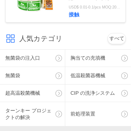
ラベル
USD$ 0.01-0.1/pcs MOQ:20000pcs
私
接触
達
に
人気カテゴリ
すべて
連
無菌袋の注入口
胸当ての充填機
絡
し
無菌袋
低温殺菌器機械
な
超高温殺菌機械
CIP の洗浄システム
さ
い
ターンキー プロジェ
前処理装置
クトの解決
ニ