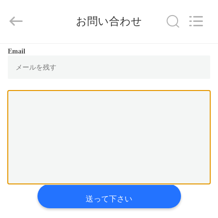
2025
KUNSHAN
YGT
お問い合わせ
IMP.&EXP.
CO.,LTD.
All
Rights
Reserved.
家
Developed
Email
by
ECER
プ
ロ
ダ
ク
ト
ビ
送って下さい