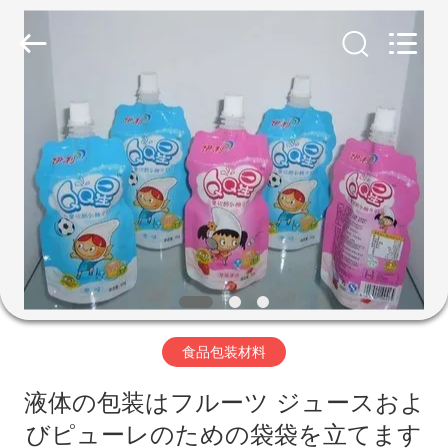
©
2018
-
2026
KUNSHAN
YGT
IMP.&EXP.
CO.,LTD.
家
All
Rights
Reserved.
Developed
by
ECER
プ
ロ
ダ
ク
ト
食品包装材料
液体の包装はフルーツ ジュースおよ
ビ
びピューレのための袋袋を立てます