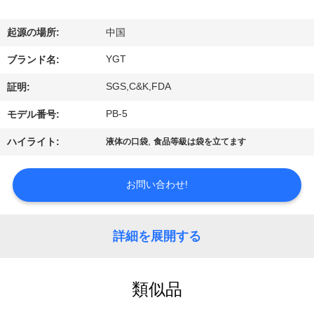
デ
オ
起源の場所:
中国
YGT
ブランド名:
VR
SGS,C&K,FDA
証明:
シ
PB-5
モデル番号:
ョ
,
ハイライト:
液体の口袋
食品等級は袋を立てます
ー
お問い合わせ!
私
達
詳細を展開する
に
つ
類似品