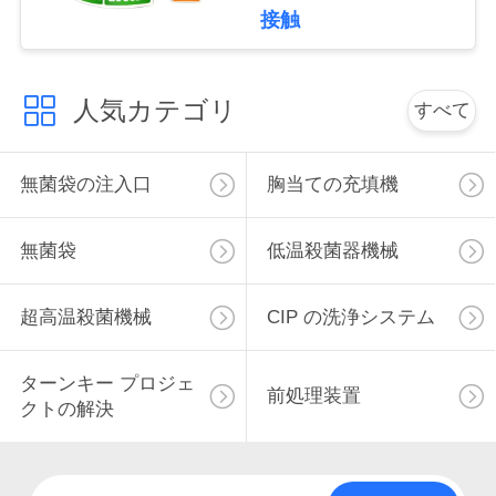
接触
私
達
人気カテゴリ
すべて
に
連
無菌袋の注入口
胸当ての充填機
絡
無菌袋
低温殺菌器機械
し
な
超高温殺菌機械
CIP の洗浄システム
さ
ターンキー プロジェ
前処理装置
い
クトの解決
ニ