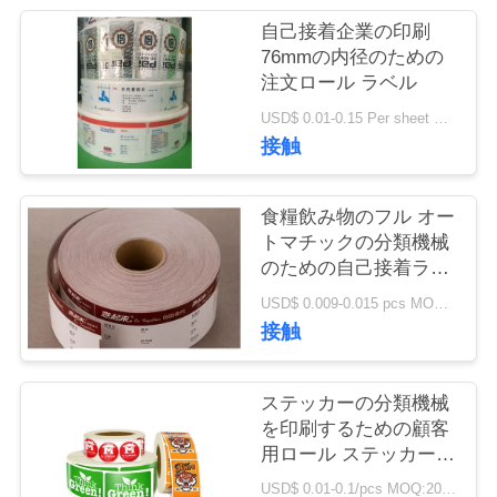
い
自己接着企業の印刷
て
76mmの内径のための
注文ロール ラベル
工
USD$ 0.01-0.15 Per sheet MOQ:20,000のシート5ロール/100の㎡
接触
場
旅
食糧飲み物のフル オー
トマチックの分類機械
行
のための自己接着ラベ
ル ロール
USD$ 0.009-0.015 pcs MOQ:50000
品
接触
質
ステッカーの分類機械
管
を印刷するための顧客
用ロール ステッカーの
理
ラベル
USD$ 0.01-0.1/pcs MOQ:20000pcs