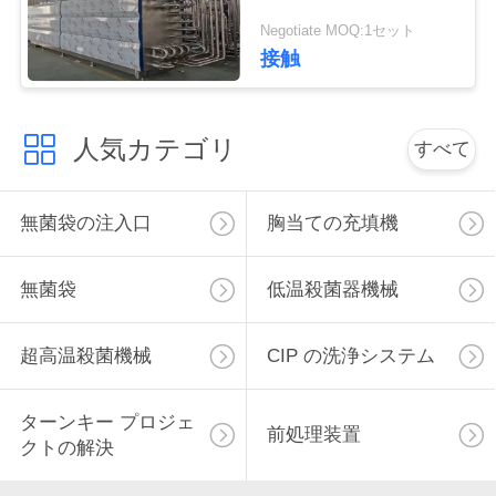
Negotiate MOQ:1セット
私
接触
達
に
人気カテゴリ
すべて
連
絡
無菌袋の注入口
胸当ての充填機
し
無菌袋
低温殺菌器機械
な
さ
超高温殺菌機械
CIP の洗浄システム
い
ターンキー プロジェ
前処理装置
クトの解決
ニ