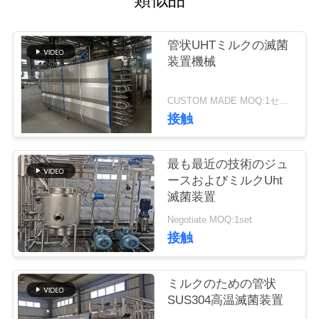
い
て
管状UHTミルクの滅菌
装置機械
工
CUSTOM MADE MOQ:1セット
場
接触
旅
行
最も最近の技術のジュ
ースおよびミルクUht
滅菌装置
品
Negotiate MOQ:1set
接触
質
管
ミルクのための管状
理
SUS304高温滅菌装置