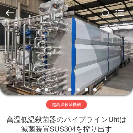
2026
KUNSHAN
YGT
IMP.&EXP.
CO.,LTD.
All
Rights
Reserved.
家
Developed
by
ECER
プ
ロ
ダ
ク
ト
超高温殺菌機械
高温低温殺菌器のパイプラインUhtは
ビ
滅菌装置SUS304を搾り出す