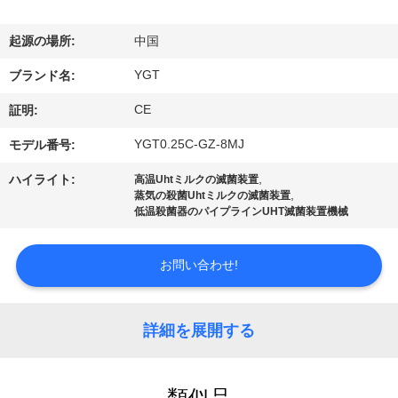
デ
オ
起源の場所:
中国
YGT
ブランド名:
VR
CE
証明:
シ
YGT0.25C-GZ-8MJ
モデル番号:
ョ
,
ハイライト:
高温Uhtミルクの滅菌装置
ー
,
蒸気の殺菌Uhtミルクの滅菌装置
低温殺菌器のパイプラインUHT滅菌装置機械
私
お問い合わせ!
達
に
詳細を展開する
つ
類似品