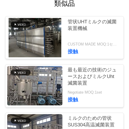
い
類似品
て
管状UHTミルクの滅菌
装置機械
工
場
CUSTOM MADE MOQ:1セット
接触
旅
行
最も最近の技術のジュ
ースおよびミルクUht
滅菌装置
品
Negotiate MOQ:1set
質
接触
管
ミルクのための管状
理
SUS304高温滅菌装置