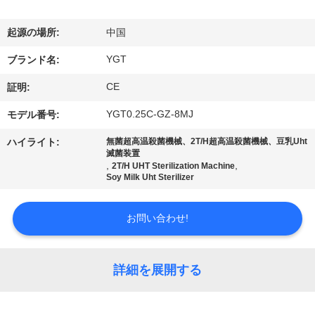
デ
オ
起源の場所:
中国
YGT
ブランド名:
VR
CE
証明:
シ
YGT0.25C-GZ-8MJ
モデル番号:
ョ
ハイライト:
無菌超高温殺菌機械、2T/H超高温殺菌機械、豆乳Uht
ー
滅菌装置
,
,
2T/H UHT Sterilization Machine
Soy Milk Uht Sterilizer
私
お問い合わせ!
達
に
詳細を展開する
つ