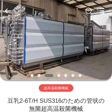
2018
-
2026
KUNSHAN
YGT
IMP.&EXP.
CO.,LTD.
All
Rights
家
Reserved.
Developed
by
ECER
プ
ロ
ダ
ク
ト
超高温殺菌機械
豆乳2-6T/H SUS316のための管状の
ビ
無菌超高温殺菌機械