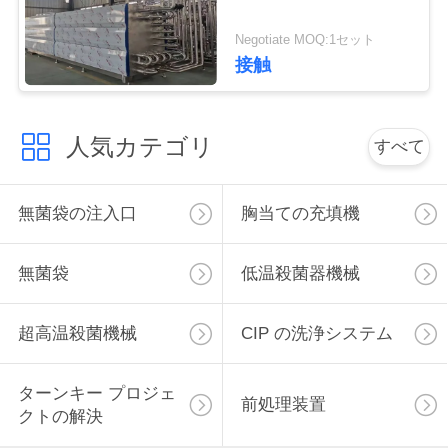
私
Negotiate MOQ:1セット
接触
達
に
人気カテゴリ
すべて
連
絡
無菌袋の注入口
胸当ての充填機
し
無菌袋
低温殺菌器機械
な
さ
超高温殺菌機械
CIP の洗浄システム
い
ターンキー プロジェ
前処理装置
クトの解決
ニ